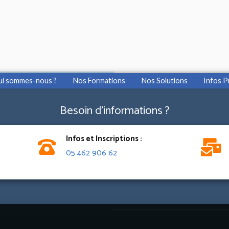
ui sommes-nous ?
Nos Formations
Nos Solutions
Infos P
Besoin d'informations ?
Infos et Inscriptions :
05 462 906 62