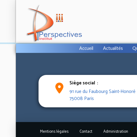
Accueil
Actualités
Q
Siège social :
91 rue du Faubourg Saint-Honoré
75008 Paris
Mentions légales
Contact
Administration