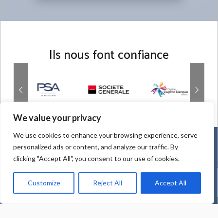
Ils nous font confiance
We value your privacy
We use cookies to enhance your browsing experience, serve
Besoin d'informations ?
personalized ads or content, and analyze our traffic. By
clicking "Accept All", you consent to our use of cookies.
Siège social :
Customize
Reject All
Accept All
91 rue du Faubourg Saint-Honoré
75008 Paris
Infos et Inscriptions :