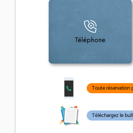
+33 (0)5 462 906 62
Du lundi au vendredi de 9h00 à 17h30
Téléphone
Appeler
Toute réservation p
Téléchargez le bull